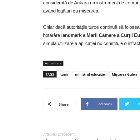
considerată de Ankara un instrument de comunic
având legături cu mișcarea.
Chiar dacă autoritățile turce continuă să folo
hotărâre
landmark a Marii Camere a Curții E
simpla utilizare a aplicației nu constituie o infra
Actualitate
TAGS
Izmir
ministrul educatiei
Mișcarea Gulen
Facebook
T
Share
Articolul precedent