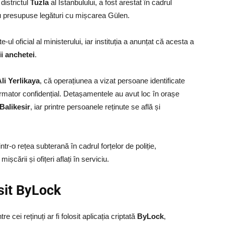
 districtul
Tuzla
al Istanbulului, a fost arestat în cadrul
tru presupuse legături cu mișcarea Gülen.
ul oficial al ministerului, iar instituția a anunțat că acesta a
ii anchetei
.
li Yerlikaya
, că operațiunea a vizat persoane identificate
ormator confidențial. Detașamentele au avut loc în orașe
 Balikesir
, iar printre persoanele reținute se află și
ntr‑o rețea subterană în cadrul forțelor de poliție,
ișcării și ofițeri aflați în serviciu.
osit ByLock
 cei reținuți ar fi folosit aplicația criptată
ByLock
,