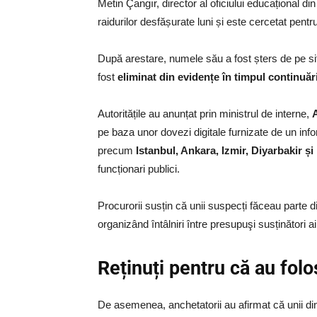
Metin Çangır, director al oficiului educațional din
raidurilor desfășurate luni și este cercetat pen
După arestare, numele său a fost șters de pe site‑
fost
eliminat din evidențe în timpul continuăr
Autoritățile au anunțat prin ministrul de interne,
A
pe baza unor dovezi digitale furnizate de un inf
precum
Istanbul, Ankara, Izmir, Diyarbakir și
funcționari publici.
Procurorii susțin că unii suspecți făceau parte di
organizând întâlniri între presupuşi susținători ai m
Reținuți pentru că au fol
De asemenea, anchetatorii au afirmat că unii dintre