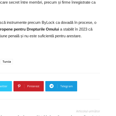
are secret între membri, precum și firme înregistrate ca
sească instrumente precum ByLock ca dovadă în procese, o
uropene pentru Drepturile Omului
a stabilit în 2023 că
cțiune penală și nu este suficientă pentru arestare.
Turcia
witter
Pinterest
Telegram
Articolul următor