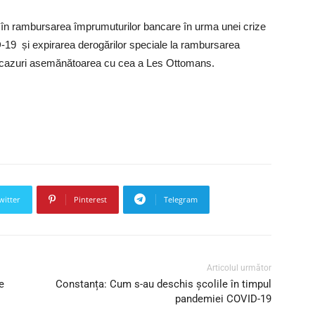
ți în rambursarea împrumuturilor bancare în urma unei crize
19 și expirarea derogărilor speciale la rambursarea
e cazuri asemănătoarea cu cea a Les Ottomans.
witter
Pinterest
Telegram
Articolul următor
e
Constanța: Cum s-au deschis școlile în timpul
pandemiei COVID-19