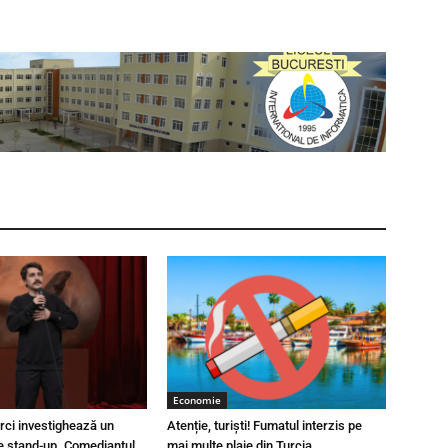
Economie
urci investighează un
Atenție, turiști! Fumatul interzis pe
e stand-up. Comediantul
mai multe plaje din Turcia