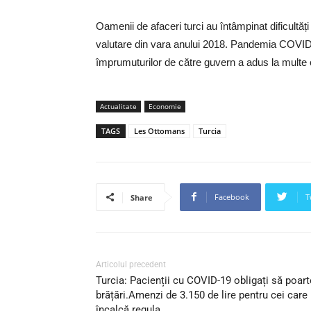
Oamenii de afaceri turci au întâmpinat dificultă
valutare din vara anului 2018. Pandemia COVID-
împrumuturilor de către guvern a adus la mult
Actualitate
Economie
TAGS
Les Ottomans
Turcia
Facebook
T
Share
Articolul precedent
Turcia: Pacienții cu COVID-19 obligați să poart
brățări.Amenzi de 3.150 de lire pentru cei care
încalcă regula