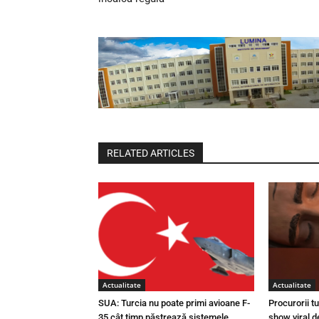
RELATED ARTICLES
Actualitate
Actualitate
SUA: Turcia nu poate primi avioane F-
Procurorii t
35 cât timp păstrează sistemele
show viral d