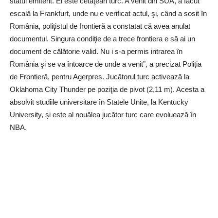
statul emitent. El este cetăţean turc. A venit din SUA, a făcut
escală la Frankfurt, unde nu e verificat actul, şi, când a sosit în
România, poliţistul de frontieră a constatat că avea anulat
documentul. Singura condiţie de a trece frontiera e să ai un
document de călătorie valid. Nu i s-a permis intrarea în
România şi se va întoarce de unde a venit”, a precizat Poliția
de Frontieră, pentru Agerpres. Jucătorul turc activează la
Oklahoma City Thunder pe poziţia de pivot (2,11 m). Acesta a
absolvit studiile universitare în Statele Unite, la Kentucky
University, şi este al nouălea jucător turc care evoluează în
NBA.