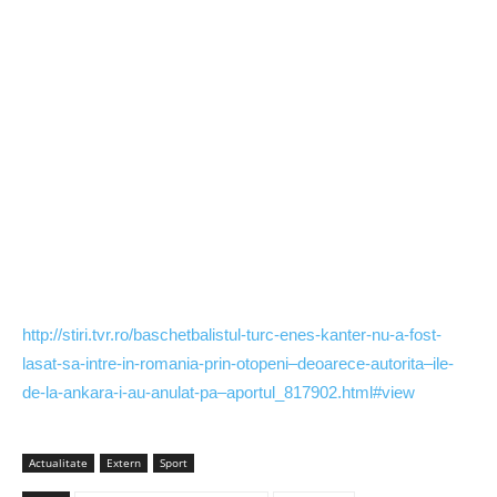
http://stiri.tvr.ro/baschetbalistul-turc-enes-kanter-nu-a-fost-
lasat-sa-intre-in-romania-prin-otopeni–deoarece-autorita–ile-
de-la-ankara-i-au-anulat-pa–aportul_817902.html#view
Actualitate
Extern
Sport