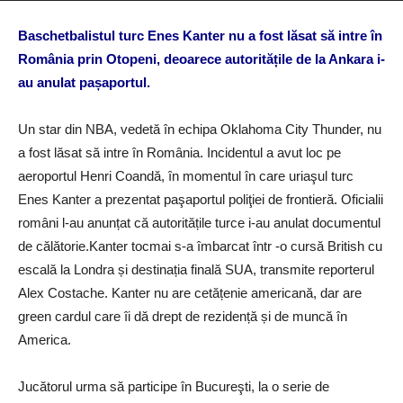
Baschetbalistul turc Enes Kanter nu a fost lăsat să intre în
România prin Otopeni, deoarece autoritățile de la Ankara i-
au anulat pașaportul.
Un star din NBA, vedetă în echipa Oklahoma City Thunder, nu
a fost lăsat să intre în România. Incidentul a avut loc pe
aeroportul Henri Coandă, în momentul în care uriaşul turc
Enes Kanter a prezentat paşaportul poliţiei de frontieră. Oficialii
români l-au anunțat că autoritățile turce i-au anulat documentul
de călătorie.Kanter tocmai s-a îmbarcat într -o cursă British cu
escală la Londra și destinația finală SUA, transmite reporterul
Alex Costache. Kanter nu are cetățenie americană, dar are
green cardul care îi dă drept de rezidență și de muncă în
America.
Jucătorul urma să participe în Bucureşti, la o serie de