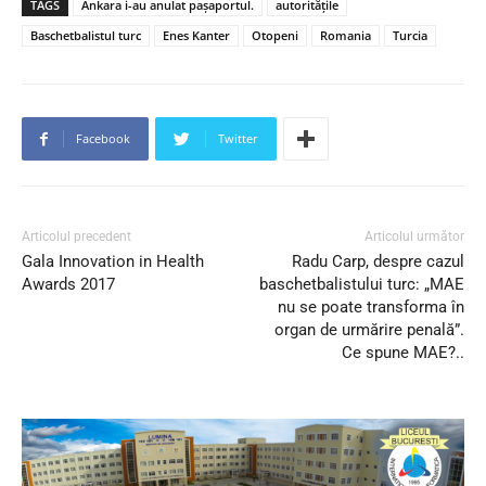
TAGS
Ankara i-au anulat pașaportul.
autorităţile
Baschetbalistul turc
Enes Kanter
Otopeni
Romania
Turcia
Facebook
Twitter
Articolul precedent
Articolul următor
Gala Innovation in Health
Radu Carp, despre cazul
Awards 2017
baschetbalistului turc: „MAE
nu se poate transforma în
organ de urmărire penală”.
Ce spune MAE?..