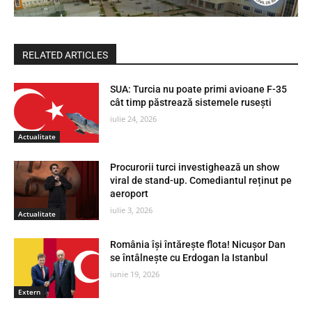
RELATED ARTICLES
SUA: Turcia nu poate primi avioane F-35
cât timp păstrează sistemele rusești
iulie 24, 2026
Actualitate
Procurorii turci investighează un show
viral de stand-up. Comediantul reținut pe
aeroport
iulie 3, 2026
Actualitate
România își întărește flota! Nicușor Dan
se întâlnește cu Erdogan la Istanbul
iunie 19, 2026
Extern