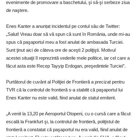
evenimente de promovare a baschetului, şi să-şi serbeze ziua
de naştere.
Enes Kanter a anunțat incidentul pe contul său de Twitter:
„Salut! Vreau doar să vă spun că sunt în România, unde mi-au
spus că paşaportul meu a fost anulat de ambasada Turciei.
Sunt ţinut aici de câteva ore de aceşti 2 poliţişti. Motivul
acestei situaţii îl reprezintă vederile mele politice, iar cel care a
făcut asta este Recep Tayyip Erdogan, preşedintele Turciei”.
Purtătorul de cuvânt al Poliţiei de Frontieră a precizat pentru
TVR că la controlul de frontieră s-a stabilit că paşaportul lui
Enes Kanter nu este valid, fiind anulat de statul emitent.
„A venit la 13,20 pe Aeroportul Otopeni, cu o cursă care a făcut
escală la Frankfurt şi, la controlul de frontieră, poliţistul de
frontieră a constatat că paşaportul nu era valid, fiind anulat de