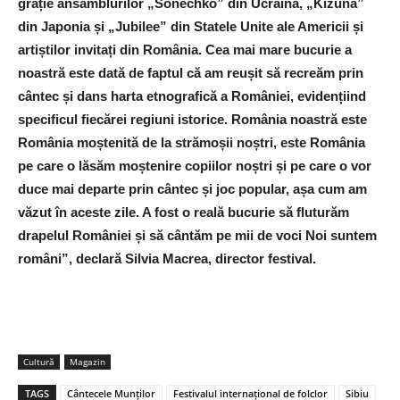
grație ansamblurilor „Sonechko” din Ucraina, „Kizuna”
din Japonia și „Jubilee” din Statele Unite ale Americii și
artiștilor invitați din România. Cea mai mare bucurie a
noastră este dată de faptul că am reușit să recreăm prin
cântec și dans harta etnografică a României, evidențiind
specificul fiecărei regiuni istorice. România noastră este
România moștenită de la strămoșii noștri, este România
pe care o lăsăm moștenire copiilor noștri și pe care o vor
duce mai departe prin cântec și joc popular, așa cum am
văzut în aceste zile. A fost o reală bucurie să fluturăm
drapelul României și să cântăm pe mii de voci Noi suntem
români”, declară Silvia Macrea, director festival.
Cultură
Magazin
TAGS
Cântecele Munţilor
Festivalul internaţional de folclor
Sibiu