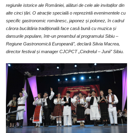
regiunile istorice ale României, alături de cele ale invitaților din
alte cinci țări. O atracție specială o reprezintă evenimentele cu
specific gastronomic românesc, japonez și polonez, în cadrul
cărora bucătăria tradițională face casă bună cu muzica și
dansurile populare, într-un preambul al programului Sibiu –
Regiune Gastronomică Europeană”, declară Silvia Macrea,
director festival și manager CJCPCT „Cindrelul – Junii” Sibiu.