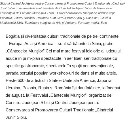
Sibiu și Centrul Județean pentru Conservarea și Promovarea Culturii Tradiționale „Cindrelul-
Junii” Sibiu. Evenimentele sunt finanțate de Consiliul Judeţean Sibiu. Acțiunea este
cofinanțată de Primăria Municipiului Sibiu. Proiect cultural co-finanțat de Administrația
Fondului Cultural Național. Parteneri sunt Cercul Militar Sibiu și Casa de Cultură a
Municipiului Sibiu. Eveniment susținut de Aria și Ambient. Partener media: Etno
Bogăția și diversitatea culturii tradiționale de pe trei continente
– Europa, Asia și America – sunt sărbătorite la Sibiu, grație
„Cântecelor Munţilor”.Cel mai mare festival folcloric al județului
aduce în prim-plan spectacole în aer liber, seri tradiționale cu
specific gastronomic, spectacole în spații neconvenționale,
parada portului popular, workshop-uri de dans și multe altele.
Peste 600 de artiști din Statele Unite ale Americii, Japonia,
Ucraina, Polonia, Rusia și România își dau întâlnire, la început
de august, la Festivalul „Cântecele Munţilor”, organizat de
Consiliul Județean Sibiu și Centrul Județean pentru
Conservarea și Promovarea Culturii Tradiționale „Cindrelul –
Junii” Sibiu.