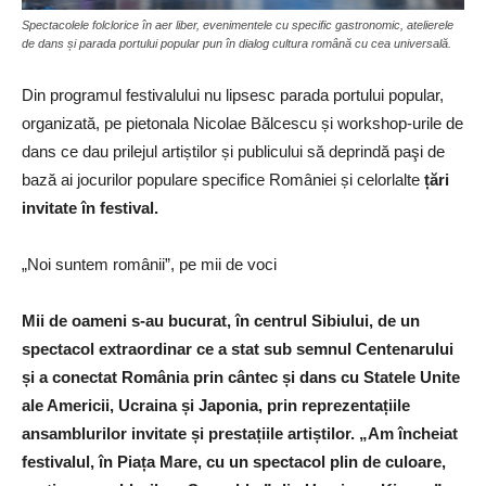
Spectacolele folclorice în aer liber, evenimentele cu specific gastronomic, atelierele
de dans și parada portului popular pun în dialog cultura română cu cea universală.
Din programul festivalului nu lipsesc parada portului popular,
organizată, pe pietonala Nicolae Bălcescu și workshop-urile de
dans ce dau prilejul artiștilor și publicului să deprindă paşi de
bază ai jocurilor populare specifice României și celorlalte
țări
invitate în festival.
„Noi suntem românii”, pe mii de voci
Mii de oameni s-au bucurat, în centrul Sibiului, de un
spectacol extraordinar ce a stat sub semnul Centenarului
și a conectat România prin cântec și dans cu Statele Unite
ale Americii, Ucraina și Japonia, prin reprezentațiile
ansamblurilor invitate și prestațiile artiștilor. „Am încheiat
festivalul, în Piața Mare, cu un spectacol plin de culoare,