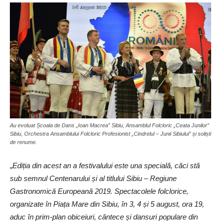
Au evoluat Școala de Dans „Ioan Macrea” Sibiu, Ansamblul Folcloric „Ceata Junilor”
Sibiu, Orchestra Ansamblului Folcloric Profesionist „Cindrelul – Junii Sibiului” și soliști
de renume.
„
Ediția din acest an a festivalului este una specială, căci stă
sub semnul Centenarului și al titlului Sibiu – Regiune
Gastronomică Europeană 2019. Spectacolele folclorice,
organizate în Piața Mare din Sibiu, în 3, 4 și 5 august, ora 19,
aduc în prim-plan obiceiuri, cântece și dansuri populare din