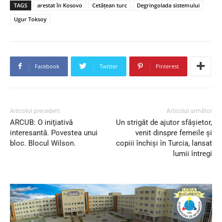
TAGS
arestat în Kosovo
Cetăţean turc
Degringolada sistemului
Ugur Toksoy
Facebook
Twitter
Pinterest
Articolul precedent
Articolul următor
ARCUB: O iniţiativă
Un strigăt de ajutor sfâşietor,
interesantă. Povestea unui
venit dinspre femeile şi
bloc. Blocul Wilson.
copiii închişi în Turcia, lansat
lumii întregi