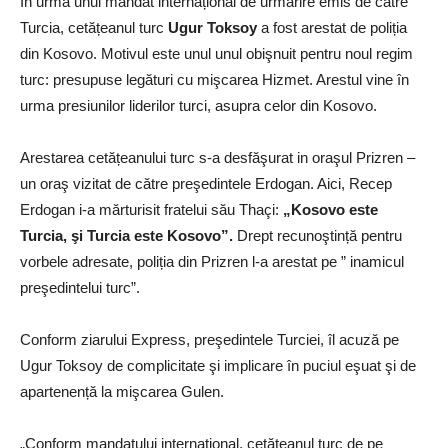
In urma unui mandat internațional de urmărire emis de către
Turcia, cetățeanul turc
Ugur Toksoy
a fost arestat de poliția
din Kosovo. Motivul este unul unul obişnuit pentru noul regim
turc: presupuse legături cu mişcarea Hizmet. Arestul vine în
urma presiunilor liderilor turci, asupra celor din Kosovo.
Arestarea cetățeanului turc s-a desfăşurat in oraşul Prizren –
un oraş vizitat de către preşedintele Erdogan. Aici, Recep
Erdogan i-a mărturisit fratelui său Thaçi:
„Kosovo este
Turcia, şi Turcia este Kosovo”.
Drept recunoştință pentru
vorbele adresate, poliția din Prizren l-a arestat pe ” inamicul
preşedintelui turc”.
Conform ziarului Express, preşedintele Turciei, îl acuză pe
Ugur Toksoy de complicitate şi implicare în puciul eşuat şi de
apartenență la mişcarea Gulen.
„Conform mandatului internațional, cetățeanul turc de pe