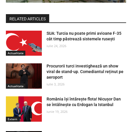
RELATED ARTICLES
SUA: Turcia nu poate primi avioane F-35
cât timp păstrează sistemele rusești
iulie 24, 2026
Actualitate
Procurorii turci investighează un show
viral de stand-up. Comediantul reținut pe
aeroport
iulie 3, 2026
Actualitate
România își întărește flota! Nicușor Dan
se întâlnește cu Erdogan la Istanbul
iunie 19, 2026
Extern