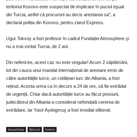
teritoriul Kosovo este suspectat de implicare în puciul eşuat
din Turcia, astfel că procurorii au decis arestarea sa”, a
declarat poliția din Kosovo, pentru ziarul Express.
Ugur Toksoy a fost profesor în cadrul Fundației Atmosphere şi
nu a mai vizitat Turcia, de 2 ani.
Din nefericire, acest caz nu este singular! Acum 2 săptămâni,
tot din cauza unui mandat internațional de arestare emis de
către autoritățile turce, un cetățean turc din Albania, a fost
reținut. Acesta urma ca în decurs a 24 de ore, să fie extrădat
de urgență. Chiar dacă autoritățile turce au făcut presiuni,
judecătorul din Albania a considerat nefondată cererea de
extrădare, iar Yasir Aydogmuş a fost imediat eliberat.
Actualitate
Balcani
Extern