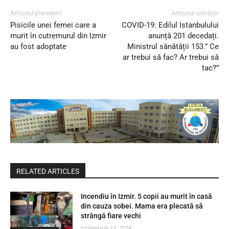
Articolul precedent
Articolul următor
Pisicile unei femei care a
COVID-19: Edilul Istanbulului
murit în cutremurul din Izmir
anunță 201 decedați.
au fost adoptate
Ministrul sănătății 153.” Ce
ar trebui să fac? Ar trebui să
tac?”
RELATED ARTICLES
Incendiu în Izmir. 5 copii au murit în casă
din cauza sobei. Mama era plecată să
strângă fiare vechi
noiembrie 13, 2024