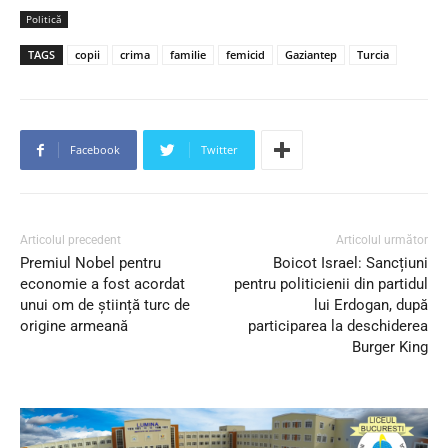
Politică
TAGS
copii
crima
familie
femicid
Gaziantep
Turcia
Facebook
Twitter
Articolul precedent
Articolul următor
Premiul Nobel pentru
Boicot Israel: Sancțiuni
economie a fost acordat
pentru politicienii din partidul
unui om de știință turc de
lui Erdogan, după
origine armeană
participarea la deschiderea
Burger King