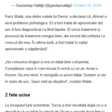
— Gaziantep Valiliği (@gantepvaliligi)
October 12, 2024
Fariz Malat, una dintre rudele lui Demir, a declarat că „Ahmet a
avut probleme psihologice. El a fost tratat de aproximativ doi
ani. A fost diagnosticat ca fiind bipolar. El urma tratament și
procesul de tratament mergea bine, dar recent disconfortul i-a
crescut din nou. În ultima lună, a fost tratat în spital
aproximativ o săptămână”.
„Nu consuma droguri și era un băiat bine comportat.
Cumpărase casa în care locuia în urmă cu un an. Avea o
frizerie. Nu era nimic în neregulă cu acest băiat. Suntem și noi
în stare de șoc. Șase vieți au dispărut”, susține Malat.
2 fete ucise
La începutul lunii octombrie, Turcia a fost revoltată după ce s-a
dezvăluit că un băiat în vârstă de 19 ani a omorât două fete și