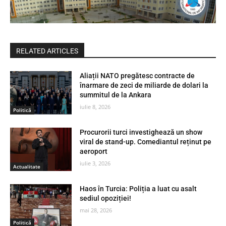
RELATED ARTICLES
Aliații NATO pregătesc contracte de
înarmare de zeci de miliarde de dolari la
summitul de la Ankara
iulie 8, 2026
Politică
Procurorii turci investighează un show
viral de stand-up. Comediantul reținut pe
aeroport
iulie 3, 2026
Actualitate
Haos în Turcia: Poliția a luat cu asalt
sediul opoziției!
mai 28, 2026
Politică