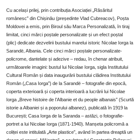
Cu același prilej, prin contribuția Asociației „Răsăritul
românesc” din Chișinău (președinte Vlad Cubreacov), Poșta
Moldovei a emis, prin Biroul său Marca Personalizată, în tiraj
limitat, cinci mărci poștale personalizate și un efect poștal
(plic) dedicate dezvelirii bustului marelui istoric Nicolae Iorga la
Sarandë, Albania. Cele cinci mărci poștale personalizate-
policrome, dantelate și adezive – redau, în chenar atribuit,
următoarele imagini: bustul lui Nicolae Iorga, sigla Institutului
Cultural Român și data inaugurării bustului clădirea Institutului
Român („Casa Iorga”) de la Sarandë – fotografie din epocă,
coperta exterioară și coperta interioară a lucrării lui Nicolae
Iorga „Breve histoire de l’Albanie et du people albanais” (Scurtă
istorie a Albaniei și a poporului albanez), publicată în 1919 la
București; Casa Iorga de la Saranda – astăzi, o fotografie-
portret a lui Nicolae Iorga (1871-1940). Manșeta policromă a
coliței este intitulată „Arte plastice”, având în partea dreaptă un