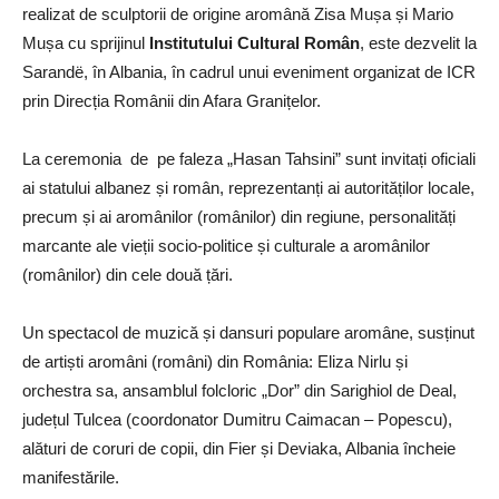
realizat de sculptorii de origine aromână Zisa Mușa și Mario
Mușa cu sprijinul
Institutului Cultural Român
, este dezvelit la
Sarandë, în Albania, în cadrul unui eveniment organizat de ICR
prin Direcția Românii din Afara Granițelor.
La ceremonia de pe faleza „Hasan Tahsini” sunt invitați oficiali
ai statului albanez și român, reprezentanți ai autorităților locale,
precum și ai aromânilor (românilor) din regiune, personalități
marcante ale vieții socio-politice și culturale a aromânilor
(românilor) din cele două țări.
Un spectacol de muzică și dansuri populare aromâne, susținut
de artiști aromâni (români) din România: Eliza Nirlu și
orchestra sa, ansamblul folcloric „Dor” din Sarighiol de Deal,
județul Tulcea (coordonator Dumitru Caimacan – Popescu),
alături de coruri de copii, din Fier și Deviaka, Albania încheie
manifestările.