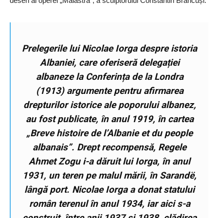
desen al operei „Măiastra”, a sculptorului Constantin Brâncuși.
Prelegerile lui Nicolae Iorga despre istoria
Albaniei, care oferiseră delegației
albaneze la Conferința de la Londra
(1913) argumente pentru afirmarea
drepturilor istorice ale poporului albanez,
au fost publicate, în anul 1919, în cartea
„Breve histoire de l’Albanie et du people
albanais”. Drept recompensă, Regele
Ahmet Zogu i-a dăruit lui Iorga, în anul
1931, un teren pe malul mării, în Sarandë,
lângă port. Nicolae Iorga a donat statului
român terenul în anul 1934, iar aici s-a
construit, între anii 1937 și 1938, clădirea