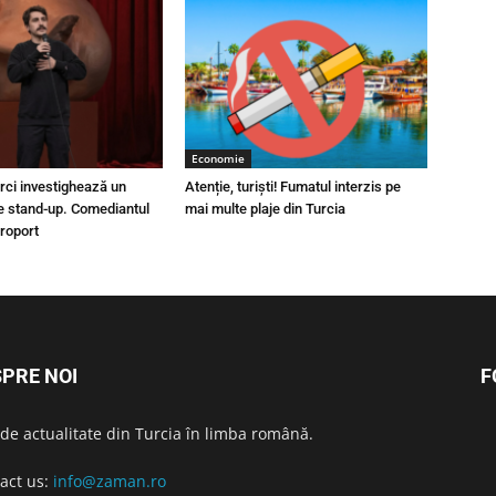
Economie
urci investighează un
Atenție, turiști! Fumatul interzis pe
e stand-up. Comediantul
mai multe plaje din Turcia
eroport
PRE NOI
F
i de actualitate din Turcia în limba română.
act us:
info@zaman.ro