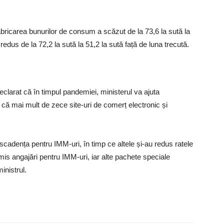
fabricarea bunurilor de consum a scăzut de la 73,6 la sută la
 redus de la 72,2 la sută la 51,2 la sută față de luna trecută.
eclarat că în timpul pandemiei, ministerul va ajuta
at că mai mult de zece site-uri de comerț electronic și
 scadența pentru IMM-uri, în timp ce altele și-au redus ratele
mis angajări pentru IMM-uri, iar alte pachete speciale
inistrul.