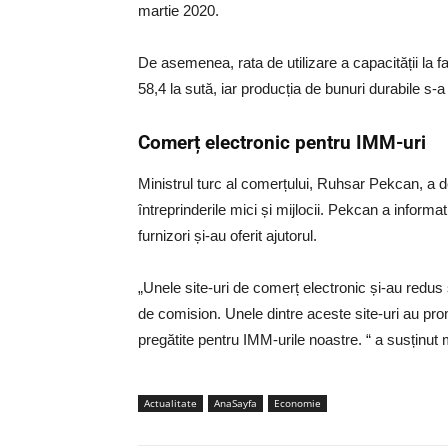
martie 2020.
De asemenea, rata de utilizare a capacității la 
58,4 la sută, iar producția de bunuri durabile s-a
Comerț electronic pentru IMM-uri
Ministrul turc al comerțului, Ruhsar Pekcan, a d
întreprinderile mici și mijlocii. Pekcan a inform
furnizori și-au oferit ajutorul.
„Unele site-uri de comerț electronic și-au redus
de comision. Unele dintre aceste site-uri au pro
pregătite pentru IMM-urile noastre. “ a susținut m
Actualitate
AnaSayfa
Economie