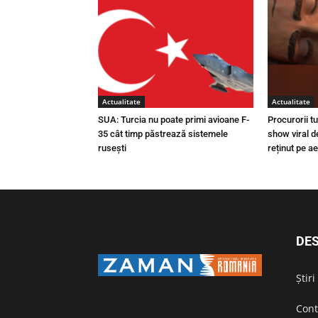
Actualitate
Actualitate
SUA: Turcia nu poate primi avioane F-
Procurorii t
35 cât timp păstrează sistemele
show viral d
rusești
reținut pe a
DES
Știr
Cont