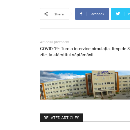
Facebook
T
Share
Articolul precedent
COVID-19: Turcia interzice circulația, timp de 3
zile, la sfârștitul săptămânii
RELATED ARTICLES